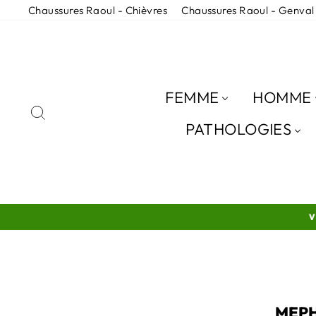
Passer
Chaussures Raoul - Chièvres
Chaussures Raoul - Genval
au
contenu
FEMME
HOMME
RECHERCHER
PATHOLOGIES
VO
MEPH