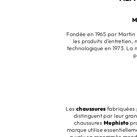
M
Fondée en 1965 par Martin 
les produits d’entretien,
technologique en 1973. La 
p
Les
chaussures
fabriquées 
distinguent par leur gra
chaussures
Mephisto
pro
marque utilise essentiellem
a valu sa renommée mondia