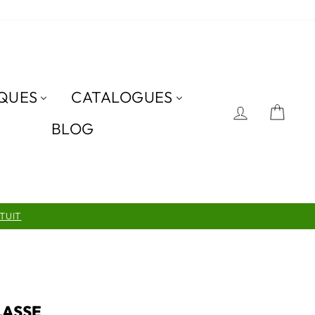
QUES
CATALOGUES
SE CON
PAN
BLOG
UIT
LASSE