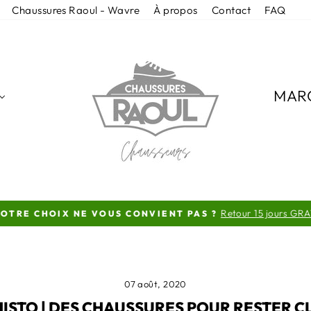
Chaussures Raoul - Wavre
À propos
Contact
FAQ
MAR
Retour 15 jours GRAT
TRE CHOIX NE VOUS CONVIENT PAS ?
Diaporama
Pause
07 août, 2020
ISTO | DES CHAUSSURES POUR RESTER C