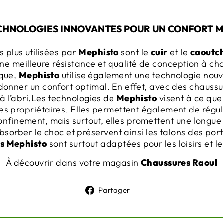
CHNOLOGIES INNOVANTES POUR UN CONFORT 
 plus utilisées par
Mephisto
sont le
cuir
et le
caoutc
une meilleure résistance et qualité de conception à c
ique,
Mephisto
utilise également une technologie nouv
 donner un confort optimal. En effet, avec des chauss
à l’abri.Les technologies de
Mephisto
visent à ce que
es propriétaires. Elles permettent également de régu
confinement, mais surtout, elles promettent une longu
sorber le choc et préservent ainsi les talons des porte
s Mephisto
sont surtout adaptées pour les loisirs et le
À découvrir dans votre magasin
Chaussures Raoul
Partager
Partager
sur
Facebook