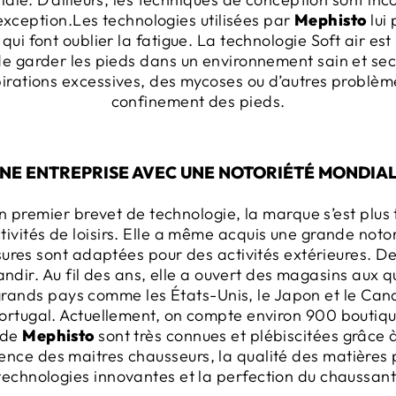
exception.Les technologies utilisées par
Mephisto
lui
ui font oublier la fatigue. La technologie Soft air est
de garder les pieds dans un environnement sain et se
pirations excessives, des mycoses ou d’autres problèm
confinement des pieds.
NE ENTREPRISE AVEC UNE NOTORIÉTÉ MONDIA
n premier brevet de technologie, la marque s’est plus 
tivités de loisirs. Elle a même acquis une grande not
res sont adaptées pour des activités extérieures. De
randir. Au fil des ans, elle a ouvert des magasins aux
 grands pays comme les États-Unis, le Japon et le Ca
Portugal. Actuellement, on compte environ 900 boutiq
 de
Mephisto
sont très connues et plébiscitées grâce à
ence des maitres chausseurs, la qualité des matières pr
technologies innovantes et la perfection du chaussant