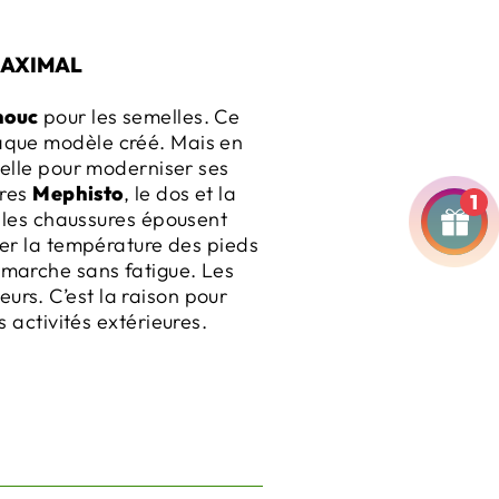
MAXIMAL
houc
pour les semelles. Ce
haque modèle créé. Mais en
elle pour moderniser ses
ures
Mephisto
, le dos et la
1
 les chaussures épousent
ler la température des pieds
e marche sans fatigue. Les
urs. C’est la raison pour
s activités extérieures.