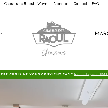
Chaussures Raoul - Wavre
À propos
Contact
FAQ
CHAUSSURESR
MAR
Retour 15 jours GRAT
TRE CHOIX NE VOUS CONVIENT PAS ?
Diaporama
Pause