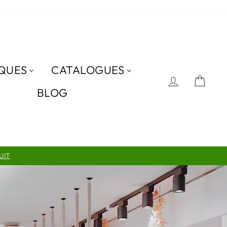
AOUL
QUES
CATALOGUES
SE CON
PAN
BLOG
UIT