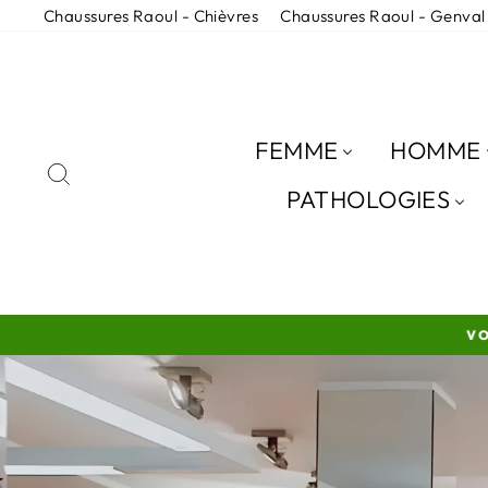
Passer
Chaussures Raoul - Chièvres
Chaussures Raoul - Genval
au
contenu
FEMME
HOMME
RECHERCHER
PATHOLOGIES
VO
Diaporama
Pause