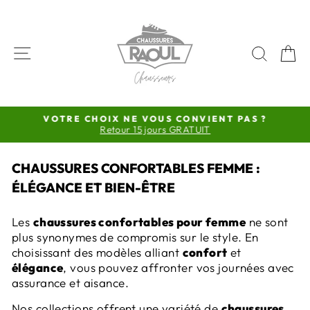
Passer
au
contenu
NAVIGATION
RECH
P
VOTRE CHOIX NE VOUS CONVIENT PAS ?
Retour 15 jours GRATUIT
Diaporama
Pause
CHAUSSURES CONFORTABLES FEMME :
ÉLÉGANCE ET BIEN-ÊTRE
Les
chaussures confortables pour femme
ne sont
plus synonymes de compromis sur le style. En
choisissant des modèles alliant
confort
et
élégance
, vous pouvez affronter vos journées avec
assurance et aisance.
Nos collections offrent une variété de
chaussures