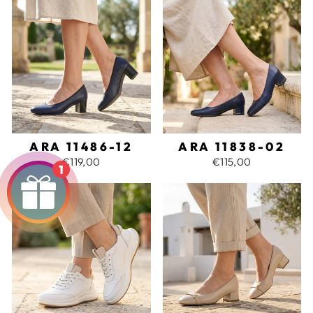
ARA 11486-12
ARA 11838-02
€119,00
€115,00
1