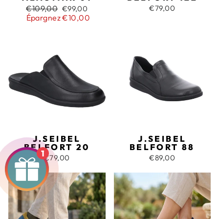
Prix
Prix
€109,00
€79,00
€99,00
régulier
réduit
Épargnez €10,00
J.SEIBEL
J.SEIBEL
BELFORT 20
BELFORT 88
1
€79,00
€89,00