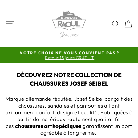
Passer
au
contenu
NAVIGATION
RECH
P
VOTRE CHOIX NE VOUS CONVIENT PAS ?
Retour 15 jours GRATUIT
Diaporama
Pause
DÉCOUVREZ NOTRE COLLECTION DE
CHAUSSURES JOSEF SEIBEL
Marque allemande réputée, Josef Seibel conçoit des
chaussures, sandales et pantoufles alliant
brillamment confort, design et qualité. Fabriquées à
partir de matériaux hautement qualitatifs,
ces
chaussures orthopédiques
garantissent un port
agréable à long terme.