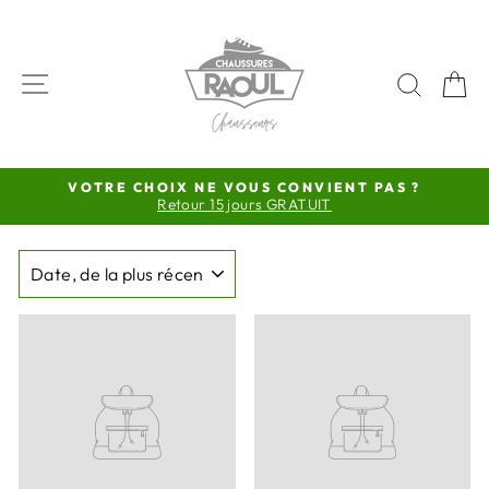
Passer
au
contenu
NAVIGATION
RECH
P
VOTRE CHOIX NE VOUS CONVIENT PAS ?
Retour 15 jours GRATUIT
Diaporama
Pause
APPLIQUER