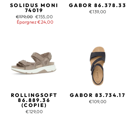
SOLIDUS MONI
GABOR 86.378.33
74019
€139,00
Prix
Prix
€179,00
€155,00
régulier
réduit
Épargnez €24,00
ROLLINGSOFT
GABOR 83.734.17
86.889.36
€109,00
(COPIE)
€129,00