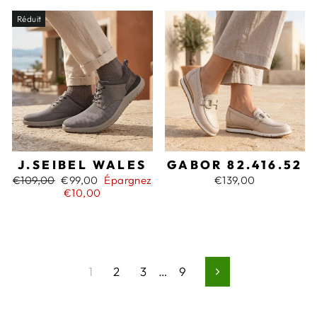
Réduit
J.SEIBEL WALES
GABOR 82.416.52
Prix
Prix
€109,00
€99,00
Épargnez
€139,00
régulier
réduit
€10,00
1
2
3
…
9
Suivant