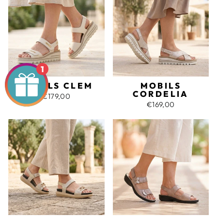
1
MOBILS CLEM
MOBILS
CORDELIA
€179,00
€169,00