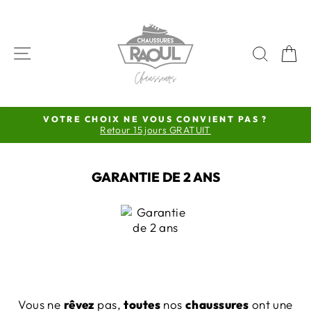
Passer
au
contenu
NAVIGATION
RECH
P
VOTRE CHOIX NE VOUS CONVIENT PAS ?
Retour 15 jours GRATUIT
Diaporama
Pause
GARANTIE DE 2 ANS
Vous ne
rêvez
pas,
toutes
nos
chaussures
ont une