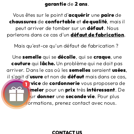
garantie
de
2 ans
.
Vous êtes sur le point d'
acquérir
une
paire
de
chaussures
de
confortable
et
de qualité
, mais il
peut arriver de tomber sur un
défaut
. Nous
parlerons dans ce cas d'un
défaut de fabrication
.
Mais qu'est-ce qu'un défaut de fabrication ?
Une
semelle
qui se
décolle
, qui se
craque
, une
couture
qui
lâche.
Un problème qui ne doit pas
arriver. Dans le cas où les
semelles
seraient
usées
,
il s'agit d'
usure
et non de
défaut
mais dans ce cas,
notre
service
de
cordonnerie
vous proposera de
1
les
ressemeler
pour un
prix
très
intéressant
. De
quoi leur
donner
une
seconde vie
. Pour plus
d'informations, prenez contact avec nous.
CONTACT US