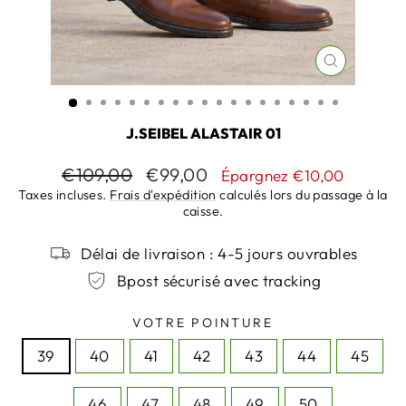
FERMER
(ESC)
J.SEIBEL ALASTAIR 01
Prix
Prix
€109,00
€99,00
Épargnez €10,00
régulier
réduit
Taxes incluses.
Frais d'expédition
calculés lors du passage à la
caisse.
Délai de livraison : 4-5 jours ouvrables
Bpost sécurisé avec tracking
VOTRE POINTURE
39
40
41
42
43
44
45
46
47
48
49
50