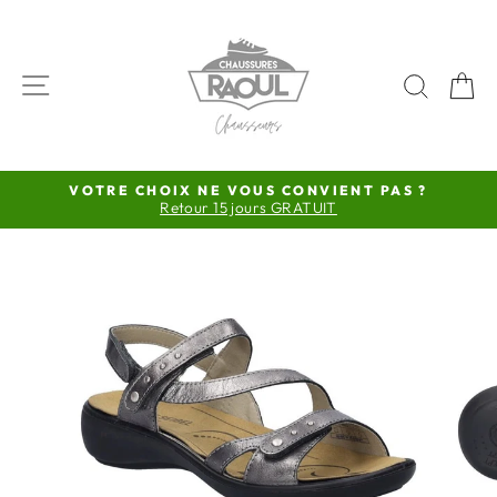
Passer
au
contenu
NAVIGATION
RECH
P
VOTRE CHOIX NE VOUS CONVIENT PAS ?
Retour 15 jours GRATUIT
Diaporama
Pause