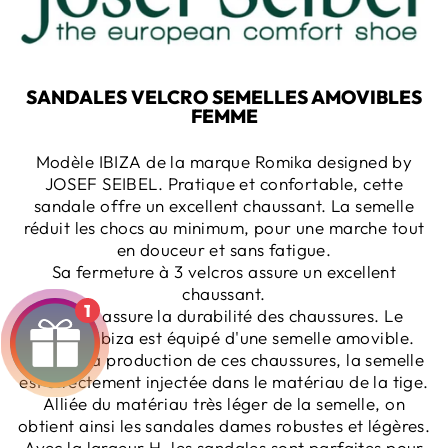
SANDALES VELCRO SEMELLES AMOVIBLES
FEMME
Modèle IBIZA de la marque Romika designed by
JOSEF SEIBEL. Pratique et confortable, cette
sandale offre un excellent chaussant. La semelle
réduit les chocs au minimum, pour une marche tout
en douceur et sans fatigue.
Sa fermeture à 3 velcros assure un excellent
chaussant.
1
Le cuir assure la durabilité des chaussures. Le
modèle Ibiza est équipé d'une semelle amovible.
Lors de la production de ces chaussures, la semelle
est directement injectée dans le matériau de la tige.
Alliée du matériau très léger de la semelle, on
obtient ainsi les sandales dames robustes et légères.
Avec la largeur H, les sandales sont parfaites pour