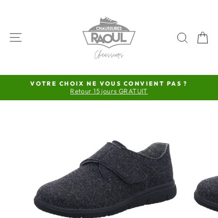
Passer
au
contenu
NAVIGATION
RECH
P
VOTRE CHOIX NE VOUS CONVIENT PAS ?
Retour 15 jours GRATUIT
Diaporama
Pause