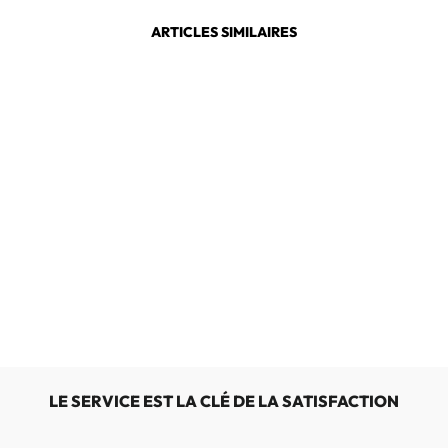
ARTICLES SIMILAIRES
SOLIDUS
HARDY
64030-20635
€139,00
LE SERVICE EST LA CLÉ DE LA SATISFACTION