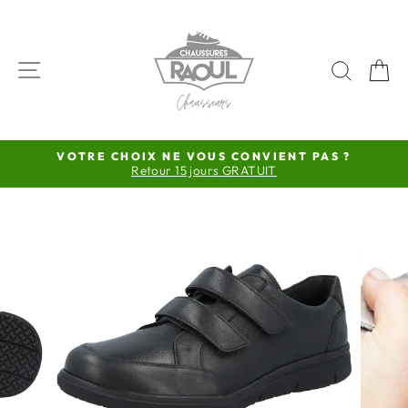
Passer
au
contenu
NAVIGATION
RECH
P
VOTRE CHOIX NE VOUS CONVIENT PAS ?
Retour 15 jours GRATUIT
Diaporama
Pause