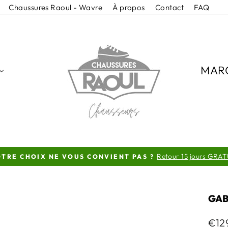
Chaussures Raoul - Wavre
À propos
Contact
FAQ
MAR
Retour 15 jours GRAT
TRE CHOIX NE VOUS CONVIENT PAS ?
Diaporama
Pause
GAB
Prix
€12