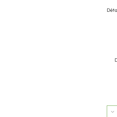
Déta
D