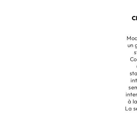
C
Mod
un 
s
Co
st
in
sem
inte
à l
La s