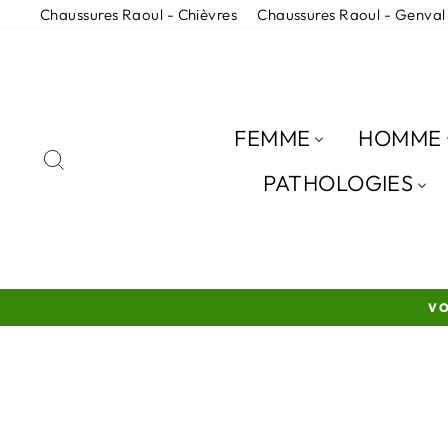
Passer
Chaussures Raoul - Chièvres
Chaussures Raoul - Genval
au
contenu
FEMME
HOMME
RECHERCHER
PATHOLOGIES
VO