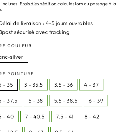
ier
 incluses.
Frais d'expédition
calculés lors du passage à la
e.
Délai de livraison : 4-5 jours ouvrables
Bpost sécurisé avec tracking
RE COULEUR
anc-silver
RE POINTURE
5 - 35
3 - 35.5
3.5 - 36
4 - 37
5 - 37.5
5 - 38
5.5 - 38.5
6 - 39
5 - 40
7 - 40.5
7.5 - 41
8 - 42