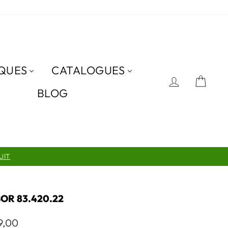
QUES
CATALOGUES
SE CON
PAN
BLOG
UIT
OR 83.420.22
9,00