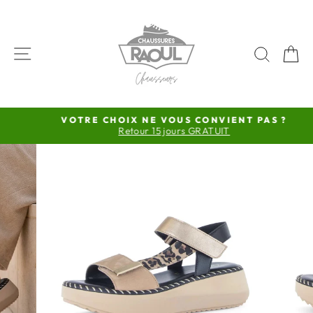
Passer
au
contenu
NAVIGATION
RECH
P
VOTRE CHOIX NE VOUS CONVIENT PAS ?
Retour 15 jours GRATUIT
Diaporama
Pause