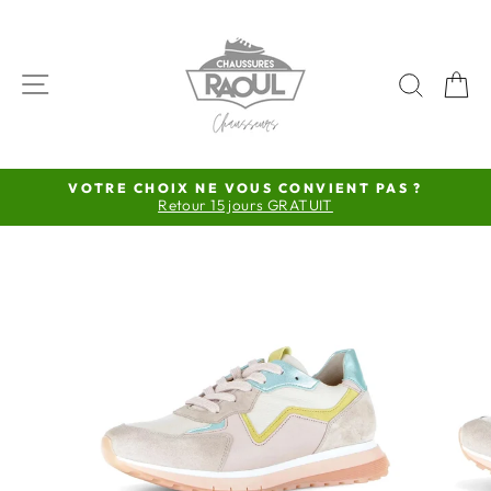
Passer
au
contenu
NAVIGATION
RECH
P
VOTRE CHOIX NE VOUS CONVIENT PAS ?
Retour 15 jours GRATUIT
Diaporama
Pause