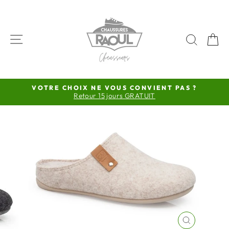
Passer
au
contenu
NAVIGATION
RECH
P
VOTRE CHOIX NE VOUS CONVIENT PAS ?
Retour 15 jours GRATUIT
Diaporama
Pause
FERMER