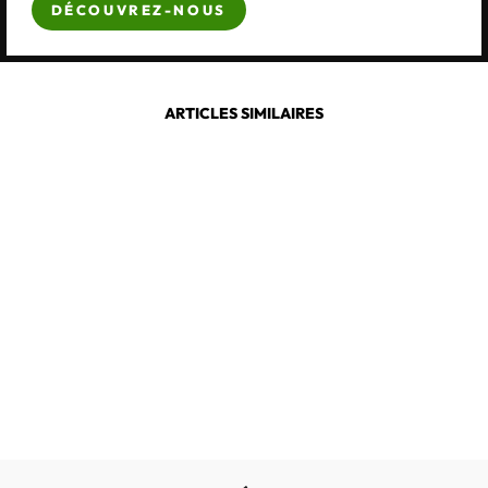
DÉCOUVREZ-NOUS
ARTICLES SIMILAIRES
CALZAMEDI
6578
€59,00