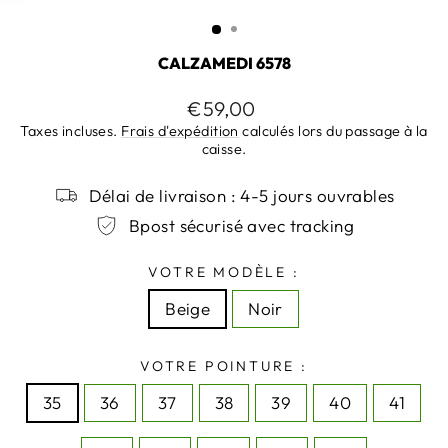
(ESC)
CALZAMEDI 6578
Prix
€59,00
régulier
Taxes incluses.
Frais d'expédition
calculés lors du passage à la
caisse.
Délai de livraison : 4-5 jours ouvrables
Bpost sécurisé avec tracking
VOTRE MODÈLE :
Beige
Noir
VOTRE POINTURE :
35
36
37
38
39
40
41