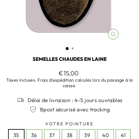
FERMER
(ESC)
SEMELLES CHAUDES EN LAINE
Prix
€15,00
régulier
Taxes incluses.
Frais d'expédition
calculés lors du passage à la
caisse.
Délai de livraison : 4-5 jours ouvrables
Bpost sécurisé avec tracking
VOTRE POINTURE
35
36
37
38
39
40
41