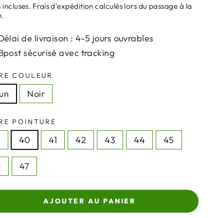
ier
 incluses.
Frais d'expédition
calculés lors du passage à la
e.
Délai de livraison : 4-5 jours ouvrables
Bpost sécurisé avec tracking
RE COULEUR
un
Noir
RE POINTURE
9
40
41
42
43
44
45
6
47
AJOUTER AU PANIER