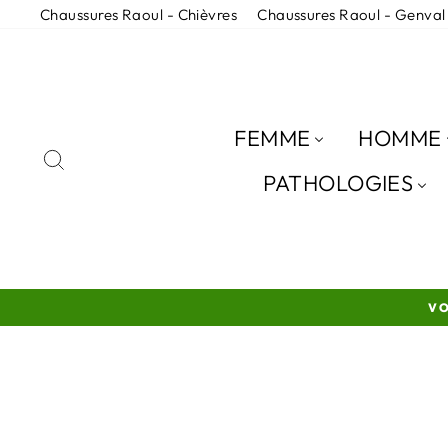
Passer
Chaussures Raoul - Chièvres
Chaussures Raoul - Genval
au
contenu
FEMME
HOMME
RECHERCHER
PATHOLOGIES
VO