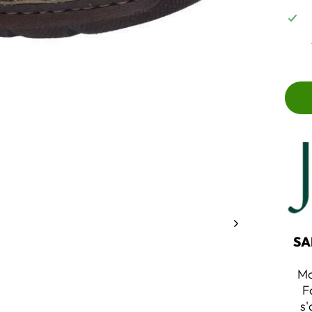
SA
Mo
F
s'