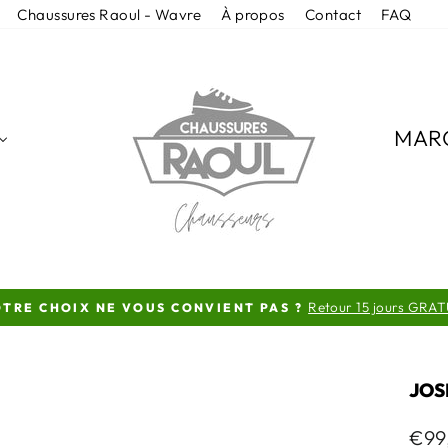
Chaussures Raoul - Wavre
À propos
Contact
FAQ
MAR
Retour 15 jours GRAT
TRE CHOIX NE VOUS CONVIENT PAS ?
Diaporama
Pause
JOS
Prix
€99