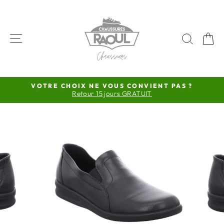
Passer
au
contenu
NAVIGATION
RECH
P
VOTRE CHOIX NE VOUS CONVIENT PAS ?
Retour 15 jours GRATUIT
Diaporama
Pause