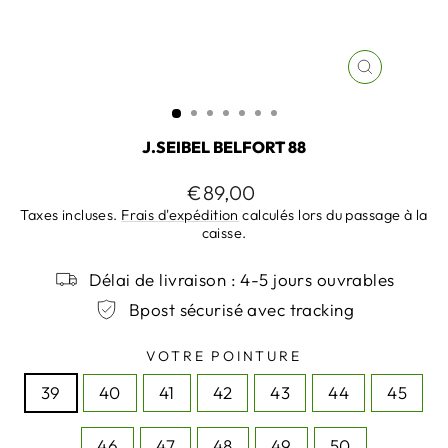
FERMER
(ESC)
J.SEIBEL BELFORT 88
Prix
€89,00
régulier
Taxes incluses.
Frais d'expédition
calculés lors du passage à la
caisse.
Délai de livraison : 4-5 jours ouvrables
Bpost sécurisé avec tracking
VOTRE POINTURE
39
40
41
42
43
44
45
46
47
48
49
50