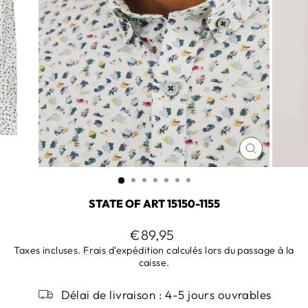
FERMER
(ESC)
STATE OF ART 15150-1155
Prix
€89,95
régulier
Taxes incluses.
Frais d'expédition
calculés lors du passage à la
caisse.
Délai de livraison : 4-5 jours ouvrables