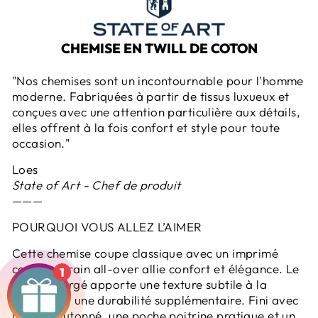
CHEMISE EN TWILL DE COTON
"Nos chemises sont un incontournable pour l'homme
moderne. Fabriquées à partir de tissus luxueux et
conçues avec une attention particulière aux détails,
elles offrent à la fois confort et style pour toute
occasion."
Loes
State of Art - Chef de produit
———
POURQUOI VOUS ALLEZ L’AIMER
Cette chemise coupe classique avec un imprimé
contemporain all-over allie confort et élégance. Le
1
tissu en sergé apporte une texture subtile à la
chemise et une durabilité supplémentaire. Fini avec
un col boutonné, une poche poitrine pratique et un