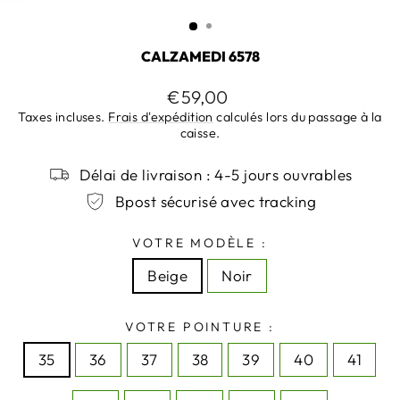
(ESC)
CALZAMEDI 6578
Prix
€59,00
régulier
Taxes incluses.
Frais d'expédition
calculés lors du passage à la
caisse.
Délai de livraison : 4-5 jours ouvrables
Bpost sécurisé avec tracking
VOTRE MODÈLE :
Beige
Noir
VOTRE POINTURE :
35
36
37
38
39
40
41