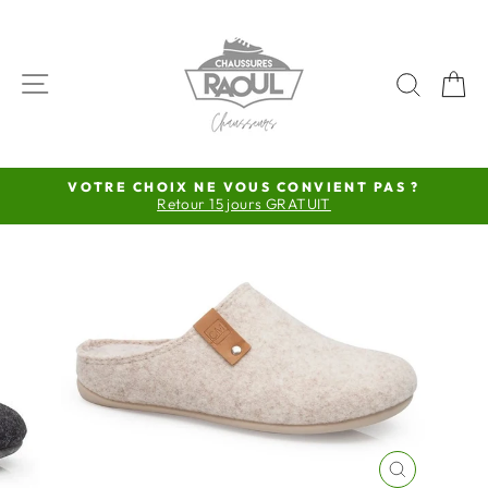
Passer
au
contenu
NAVIGATION
RECH
P
VOTRE CHOIX NE VOUS CONVIENT PAS ?
Retour 15 jours GRATUIT
Diaporama
Pause
FERMER