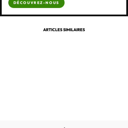
DÉCOUVREZ-NOUS
ARTICLES SIMILAIRES
CALZAMEDI
6578
€59,00