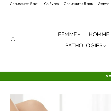
Passer
Chaussures Raoul - Chièvres
Chaussures Raoul - Genval
au
contenu
FEMME
HOMME
RECHERCHER
PATHOLOGIES
VO