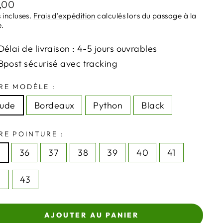
,00
ier
 incluses.
Frais d'expédition
calculés lors du passage à la
e.
Délai de livraison : 4-5 jours ouvrables
Bpost sécurisé avec tracking
RE MODÈLE :
rude
Bordeaux
Python
Black
RE POINTURE :
5
36
37
38
39
40
41
2
43
AJOUTER AU PANIER