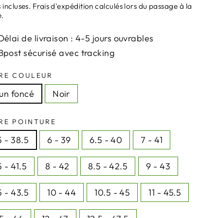
ier
 incluses.
Frais d'expédition
calculés lors du passage à la
e.
Délai de livraison : 4-5 jours ouvrables
Bpost sécurisé avec tracking
RE COULEUR
un foncé
Noir
RE POINTURE
5 - 38.5
6 - 39
6.5 - 40
7 - 41
5 - 41.5
8 - 42
8.5 - 42.5
9 - 43
5 - 43.5
10 - 44
10.5 - 45
11 - 45.5