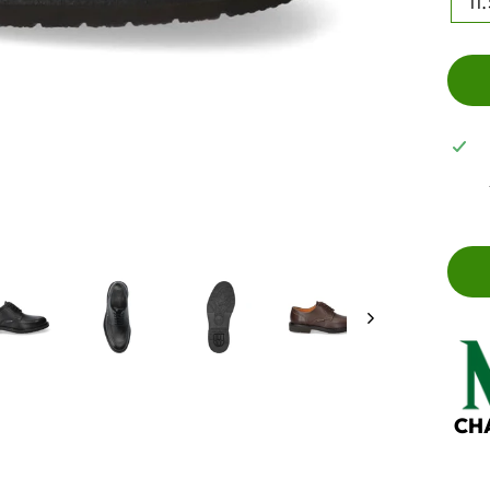
11
CH