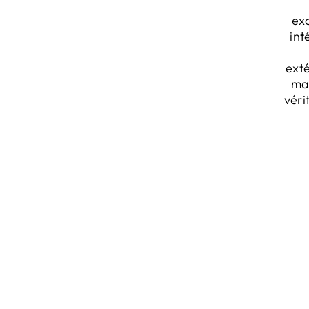
exc
int
ext
mar
véri