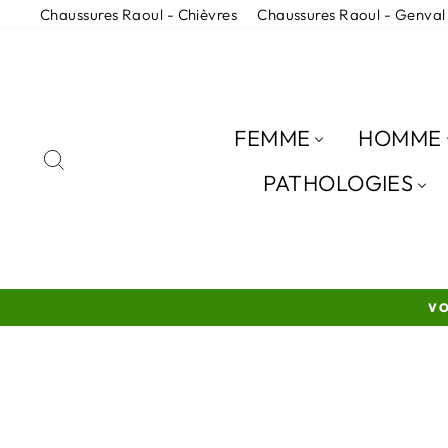
Passer
Chaussures Raoul - Chièvres
Chaussures Raoul - Genval
au
contenu
FEMME
HOMME
RECHERCHER
PATHOLOGIES
VO