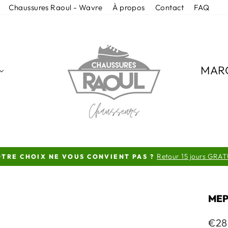
Chaussures Raoul - Wavre
À propos
Contact
FAQ
MAR
Retour 15 jours GRAT
TRE CHOIX NE VOUS CONVIENT PAS ?
Diaporama
Pause
MEP
Prix
€28