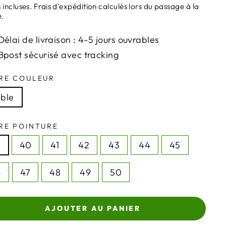
ier
 incluses.
Frais d'expédition
calculés lors du passage à la
e.
Délai de livraison : 4-5 jours ouvrables
Bpost sécurisé avec tracking
RE COULEUR
ble
RE POINTURE
9
40
41
42
43
44
45
6
47
48
49
50
AJOUTER AU PANIER