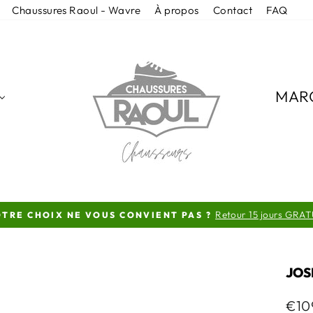
Chaussures Raoul - Wavre
À propos
Contact
FAQ
MAR
Retour 15 jours GRAT
TRE CHOIX NE VOUS CONVIENT PAS ?
Diaporama
Pause
JOS
Prix
€10