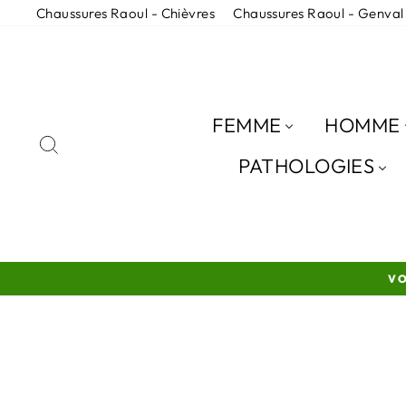
Passer
Chaussures Raoul - Chièvres
Chaussures Raoul - Genval
au
contenu
FEMME
HOMME
RECHERCHER
PATHOLOGIES
VO