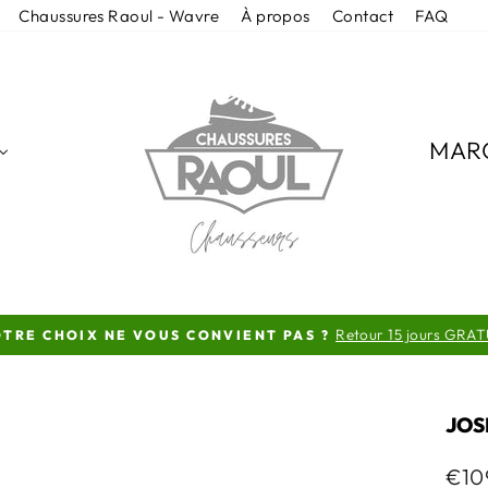
Chaussures Raoul - Wavre
À propos
Contact
FAQ
MAR
Retour 15 jours GRAT
TRE CHOIX NE VOUS CONVIENT PAS ?
Diaporama
Pause
JOS
Prix
€10