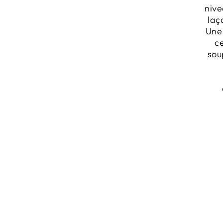
nive
laç
Une 
ce
sou