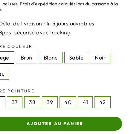
ier
 incluses.
Frais d'expédition
calculés lors du passage à la
e.
Délai de livraison : 4-5 jours ouvrables
Bpost sécurisé avec tracking
RE COULEUR
ouge
Brun
Blanc
Sable
Noir
eu
RE POINTURE
6
37
38
39
40
41
42
AJOUTER AU PANIER