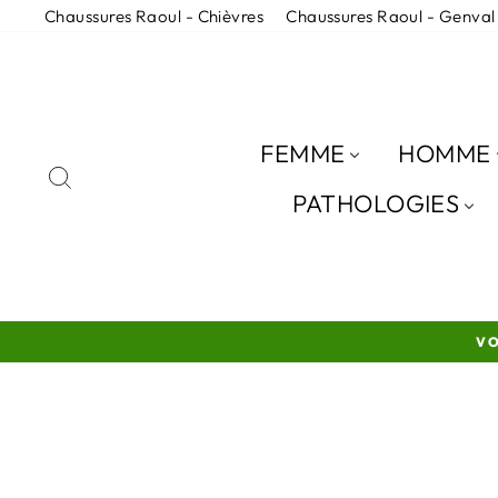
Passer
Chaussures Raoul - Chièvres
Chaussures Raoul - Genval
au
contenu
FEMME
HOMME
RECHERCHER
PATHOLOGIES
VO