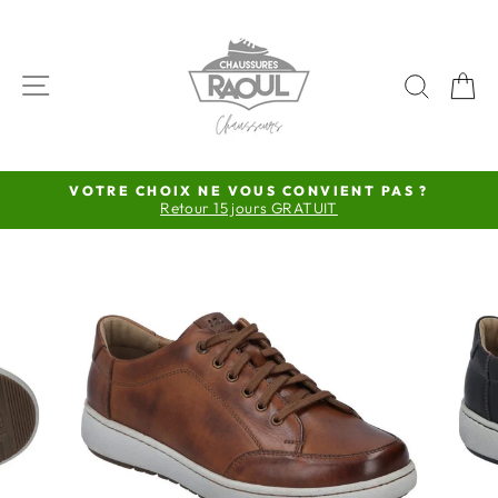
Passer
au
contenu
NAVIGATION
RECH
P
VOTRE CHOIX NE VOUS CONVIENT PAS ?
Retour 15 jours GRATUIT
Diaporama
Pause