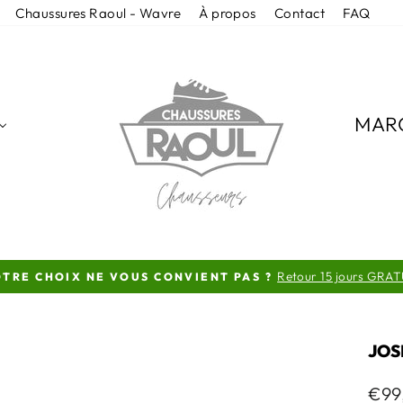
Chaussures Raoul - Wavre
À propos
Contact
FAQ
MAR
Retour 15 jours GRAT
TRE CHOIX NE VOUS CONVIENT PAS ?
Diaporama
Pause
JOS
Prix
€99