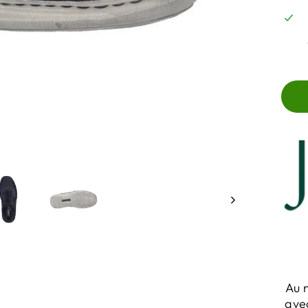
Au 
avec