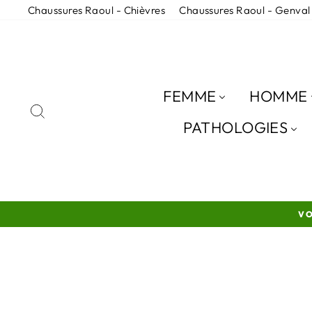
Passer
Chaussures Raoul - Chièvres
Chaussures Raoul - Genval
au
contenu
FEMME
HOMME
RECHERCHER
PATHOLOGIES
VO