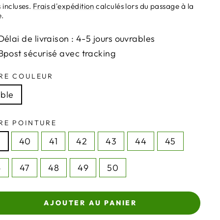
ier
 incluses.
Frais d'expédition
calculés lors du passage à la
e.
Délai de livraison : 4-5 jours ouvrables
Bpost sécurisé avec tracking
RE COULEUR
ble
RE POINTURE
9
40
41
42
43
44
45
6
47
48
49
50
AJOUTER AU PANIER