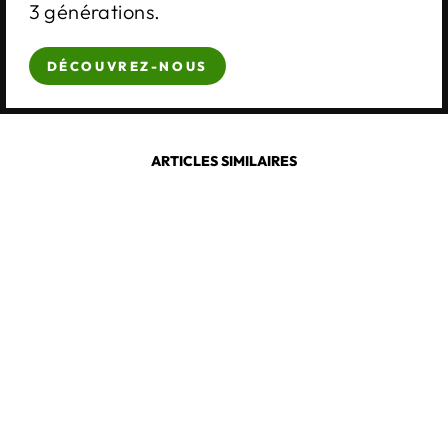
3 générations.
DÉCOUVREZ-NOUS
ARTICLES SIMILAIRES
JOSEF SEIBEL
ROMIKA
ANNECY 02
€99,00