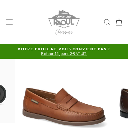
Passer
au
contenu
NAVIGATION
RECH
P
VOTRE CHOIX NE VOUS CONVIENT PAS ?
Retour 15 jours GRATUIT
Diaporama
Pause