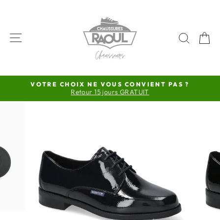
Passer
au
contenu
NAVIGATION
RECH
P
VOTRE CHOIX NE VOUS CONVIENT PAS ?
Retour 15 jours GRATUIT
Diaporama
Pause