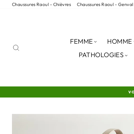
Passer
Chaussures Raoul - Chièvres
Chaussures Raoul - Genval
au
contenu
FEMME
HOMME
RECHERCHER
PATHOLOGIES
VO