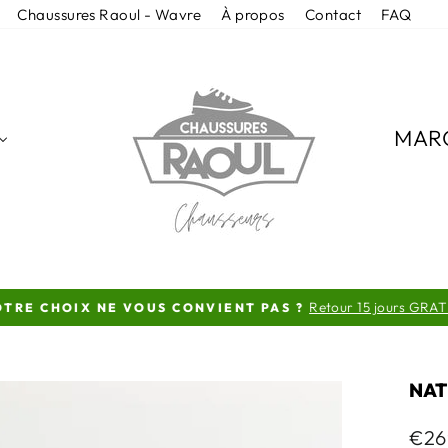
Chaussures Raoul - Wavre
À propos
Contact
FAQ
MAR
Retour 15 jours GRAT
TRE CHOIX NE VOUS CONVIENT PAS ?
Diaporama
Pause
NAT
Prix
€26