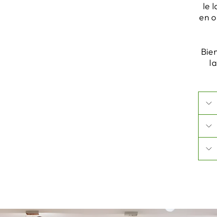
le 
en o
Bie
l