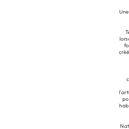
Une 
T
lor
fo
créé
l'ar
po
habi
Nat