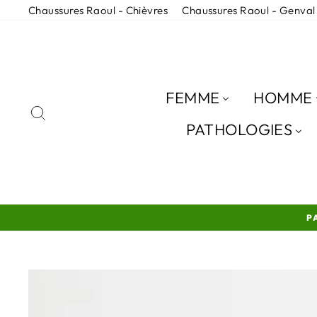
Passer
Chaussures Raoul - Chièvres
Chaussures Raoul - Genval
au
contenu
FEMME
HOMME
RECHERCHER
PATHOLOGIES