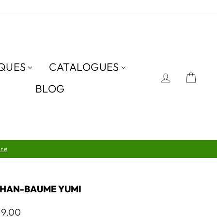
QUES
CATALOGUES
SE CON
PAN
BLOG
HAN-BAUME YUMI
9,00