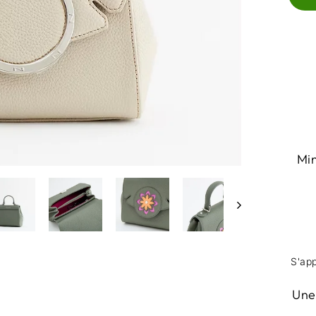
Min
S'app
Une 