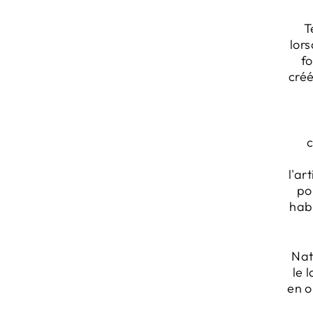
T
lor
fo
créé
l'ar
po
habi
Nat
le 
en o