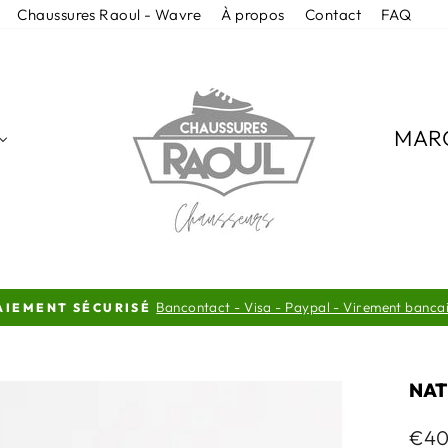
Chaussures Raoul - Wavre
À propos
Contact
FAQ
MAR
Dès 99€
LIVRAISON SÉCURISÉE OFFERTE
Diaporama
Pause
NAT
Prix
€40