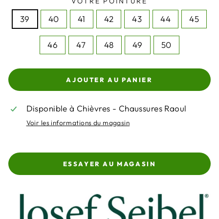
VOTRE POINTURE
39
40
41
42
43
44
45
46
47
48
49
50
AJOUTER AU PANIER
Disponible à Chièvres - Chaussures Raoul
Voir les informations du magasin
ESSAYER AU MAGASIN