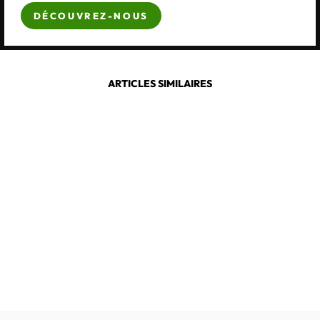
DÉCOUVREZ-NOUS
ARTICLES SIMILAIRES
JOSEF SEIBEL
MONACO 220
€69,00