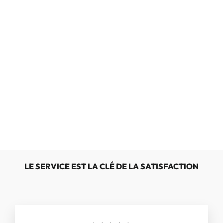
STATE OF
ART 15080-
1611
€129,95
LE SERVICE EST LA CLÉ DE LA SATISFACTION