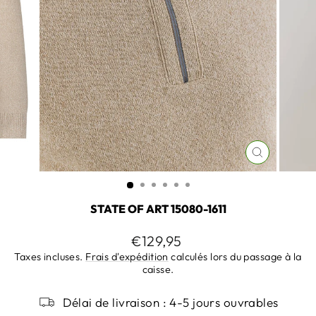
FERMER
(ESC)
STATE OF ART 15080-1611
Prix
€129,95
régulier
Taxes incluses.
Frais d'expédition
calculés lors du passage à la
caisse.
Délai de livraison : 4-5 jours ouvrables